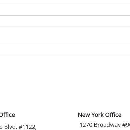
너, 결혼해
그러
Office
New York Office
1270 Broadway #9
e Blvd. #1122,