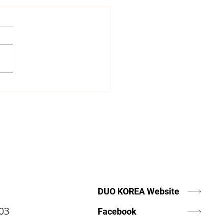
니까, 너는
DUO KOREA Website
03
Facebook