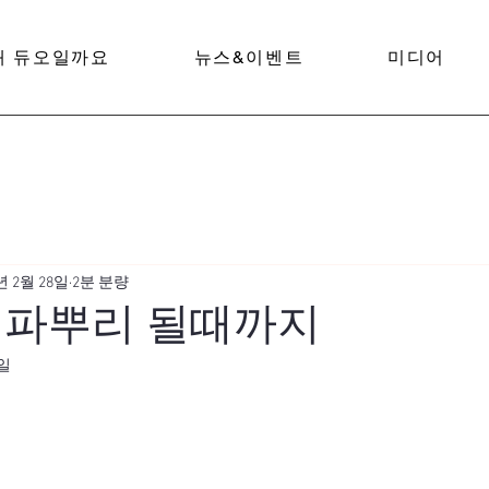
왜 듀오일까요
뉴스&이벤트
미디어
년 2월 28일
2분 분량
 파뿌리 될때까지
8일