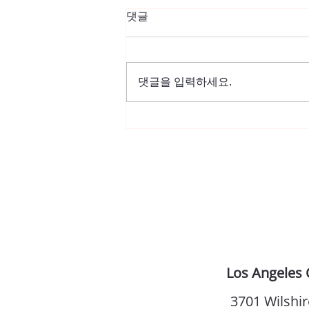
댓글
댓글을 입력하세요.
한국일보 [듀오 어메리카] “당
신의 인연~ 듀오 스피드 이벤
트에서 만나세요”
Los Angeles 
3701 Wilshir