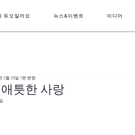
왜 듀오일까요
뉴스&이벤트
미디어
년 2월 28일
1분 분량
 애틋한 사랑
8일