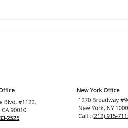
너, 결혼해
그러
Office
New York Office
1270 Broadway #9
e Blvd. #1122,
New York, NY 100
, CA 90010
Call :
(212) 915-711
383-2525