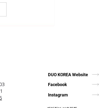
니까, 너는
DUO KOREA Website
03
Facebook
01
Instagram
5