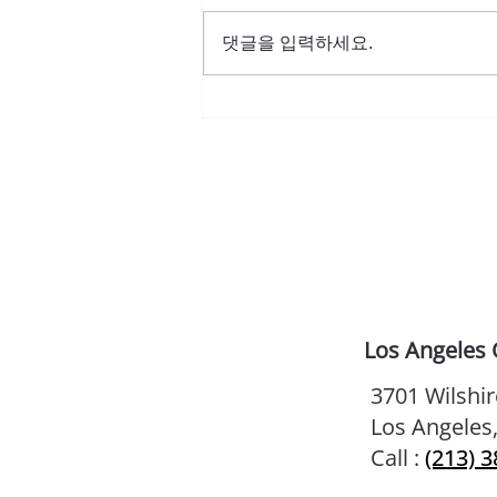
댓글을 입력하세요.
한국일보 [듀오 어메리카] “당
신의 인연~ 듀오 스피드 이벤
트에서 만나세요”
Los Angeles 
3701 Wilshir
Los Angeles
Call :
(213) 