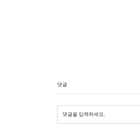
댓글
댓글을 입력하세요.
한국일보 [듀오 어메리카] “당