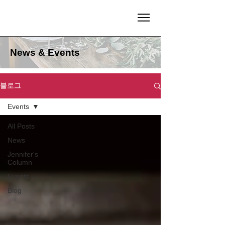
News & Events
블로그
Events
All Posts
News
Jennifer's
Column
Events
Blog