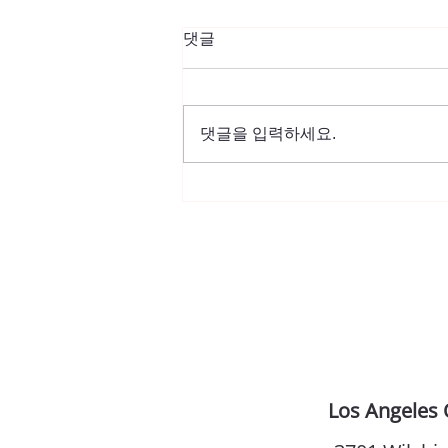
댓글
댓글을 입력하세요.
한국일보 [듀오 어메리카] “당
신의 인연~ 듀오 스피드 이벤
트에서 만나세요”
Los Angeles 