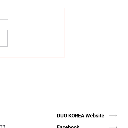
 Korea Daily [미주중앙일보]
 아메리카 ‘스피드 이벤트’
적 개최
DUO KOREA Website
03
Facebook