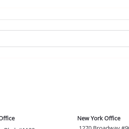
“27년 동안 교포사회의 인연을
The
이어온 제니퍼리 팀장”
듀오
성공
Office
New York Office
1270 Broadway #9